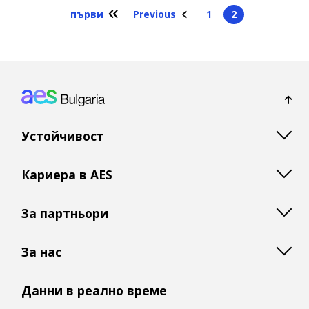
Pagination
първи
Previous
1
2
First page
Previous page
Страница
Current page
Footer: Bulgaria
Устойчивост
Кариера в AES
За партньори
За нас
Данни в реално време