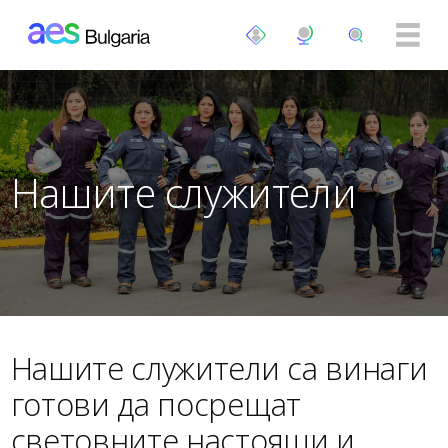
Премини към основното съдържание
Нашите служители
Нашите служители са винаги
готови да посрещат
световните настоящи и