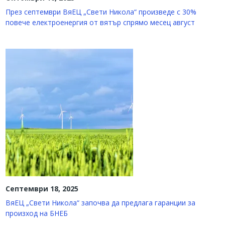
През септември ВяЕЦ „Свети Никола“ произведе с 30%
повече електроенергия от вятър спрямо месец август
Септември 18, 2025
ВяЕЦ „Свети Никола“ започва да предлага гаранции за
произход на БНЕБ