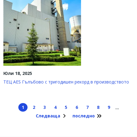
Юли 18, 2025
ТЕЦ AES Гълъбово с тригодишен рекорд в производството
Pagination
1
2
3
4
5
6
7
8
9
…
Current page
Страница
Страница
Страница
Страница
Страница
Страница
Страница
Страница
Следваща
последно
Next page
Last page