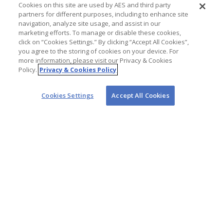
собствена безопасност, както и за безопасността
Cookies on this site are used by AES and third party
на своите колеги и за хората от общностите, в
partners for different purposes, including to enhance site
които работим.
navigation, analyze site usage, and assist in our
Всички служители и подизпълнители на AES имат
marketing efforts. To manage or disable these cookies,
click on “Cookies Settings.” By clicking “Accept All Cookies”,
правото и задължението да преустановят работа,
you agree to the storing of cookies on your device. For
веднага щом установят ситуация, за която смятат,
more information, please visit our Privacy & Cookies
че не е безопасна.
Policy.
Privacy & Cookies Policy
Cookies Settings
Accept All Cookies