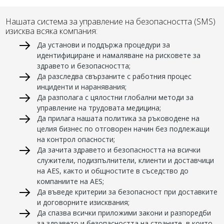
Нашата система за управление на безопасността (SMS)
изисква всяка компания:
Да установи и поддържа процедури за
идентифициране и намаляване на рисковете за
здравето и безопасността;
Да разследва свързаните с работния процес
инциденти и наранявания;
Да разполага с цялостни глобални методи за
управление на трудовата медицина;
Да прилага нашата политика за ръководене на
целия бизнес по отговорен начин без подлежащи
на контрол опасности;
Да зачита здравето и безопасността на всички
служители, подизпълнители, клиенти и доставчици
на AES, както и общностите в съседство до
компаниите на AES;
Да въведе критерии за безопасност при доставките
и договорните изисквания;
Да спазва всички приложими закони и разпоредби
за здравето и безопасността на страните, в които