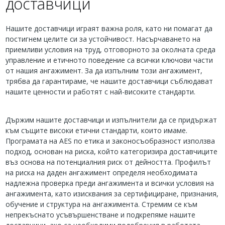
доставчици
Нашите доставчици играят важна роля, като ни помагат да
постигнем целите си за устойчивост. Насърчаването на
приемливи условия на труд, отговорното за околната среда
управление и етичното поведение са всички ключови части
от нашия ангажимент. За да изпълним този ангажимент,
трябва да гарантираме, че нашите доставчици съблюдават
нашите ценности и работят с най-високите стандарти.
Държим нашите доставчици и изпълнители да се придържат
към същите високи етични стандарти, които имаме.
Програмата на AES по етика и законосъобразност използва
подход, основан на риска, който категоризира доставчиците
въз основа на потенциалния риск от дейността. Профилът
на риска на даден ангажимент определя необходимата
надлежна проверка преди ангажимента и всички условия на
ангажимента, като изисквания за сертифициране, признания,
обучение и структура на ангажимента. Стремим се към
непрекъснато усъвършенстване и подкрепяме нашите