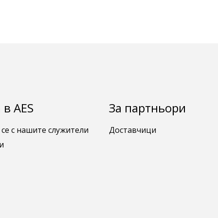
 в AES
За партньори
 се с нашите служители
Доставчици
и