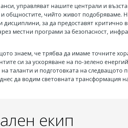
нанси, управляват нашите централи и възст
е и общностите, чийто живот подобряваме. 
и дисциплини, за да предоставят критично в
рез местни програми за безопасност, инфра
ото знаем, че трябва да имаме точните хор
нтите си за ускоряване на по-зелено енерги
 на таланти и подготовката на следващото 
днес да водим световната трансформация н
ален екип