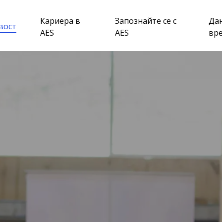
Кариера в
Запознайте се с
Да
вост
AES
AES
вр