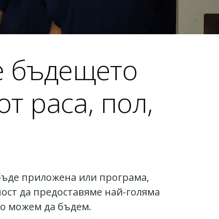
е бъдещето
т раса, пол,
 бъде приложена или програма,
ност да предоставяме най-голяма
то можем да бъдем.