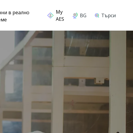
нни в реално
BG
Търси
еме