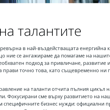
на талантите
превърна в най-въздействащата енергийна к
о ние се ангажираме да помагаме на нашите
еобхватен подход за привличане, развитие 
та прави точно това, като същевременно ни
правление на таланти отчита пълния цикъл н
ли. Фокусирани сме върху развитието на на
ъм специфичните бизнес нужди: официални п