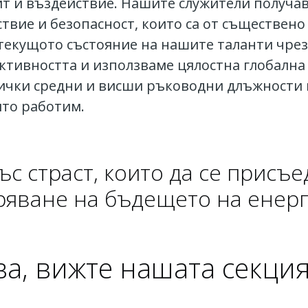
ит и въздействие. Нашите служители получа
ствие и безопасност, които са от съществено
 текущото състояние на нашите таланти чрез
ктивността и използваме цялостна глобална 
сички средни и висши ръководни длъжности
ято работим.
с страст, които да се присъе
ряване на бъдещето на енерг
ва, вижте нашата секци