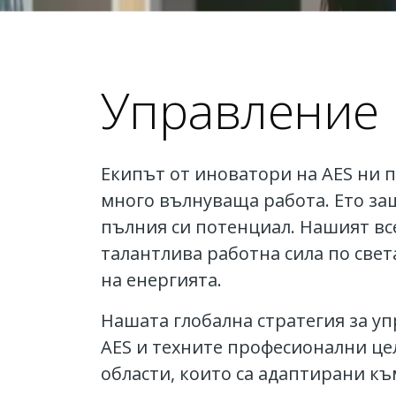
Управление 
Екипът от иноватори на AES ни 
много вълнуваща работа. Ето защ
пълния си потенциал. Нашият вс
талантлива работна сила по све
на енергията.
Нашата глобална стратегия за у
AES и техните професионални це
области, които са адаптирани к