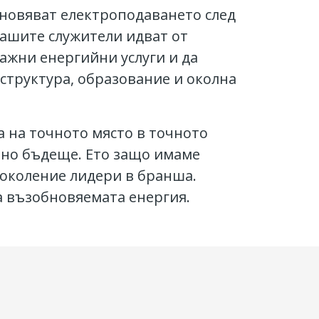
ановяват електроподаването след
Нашите служители идват от
ажни енергийни услуги и да
структура, образование и околна
а на точното място в точното
йно бъдеще. Ето защо имаме
поколение лидери в бранша.
а възобновяемата енергия.