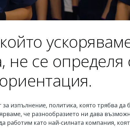
 който ускорявам
, не се определя о
 ориентация.
 за изпълнение, политика, която трябва да
, вярваме, че разнообразието ни дава възмож
да работим като най-силната компания, коя