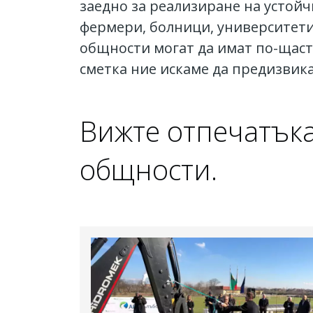
заедно за реализиране на устой
фермери, болници, университети,
общности могат да имат по-щаст
сметка ние искаме да предизвик
Вижте отпечатъка
общности.