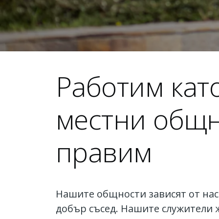
Работим кат
местни общн
правим
Нашите общности зависят от нас 
добър съсед. Нашите служители 