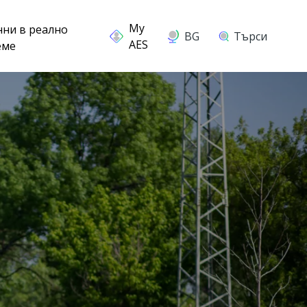
нни в реално
BG
Търси
еме