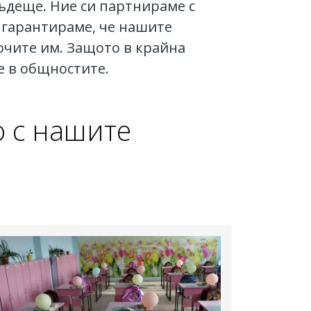
ъдеще. Ние си партнираме с
а гарантираме, че нашите
очите им. Защото в крайна
е в общностите.
о с нашите