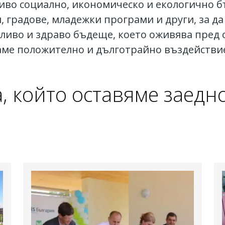
чиво социално, икономическо и екологично б
 градове, младежки програми и други, за д
ливо и здраво бъдеще, което оживява пред 
аме положително и дълготрайно въздействи
, който оставяме заедн