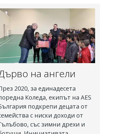
Дърво на ангели
През 2020, за единадесета
поредна Коледа, екипът на AES
България подкрепи децата от
семейства с ниски доходи от
Гълъбово, със зимни дрехи и
ботуши. Инициативата,