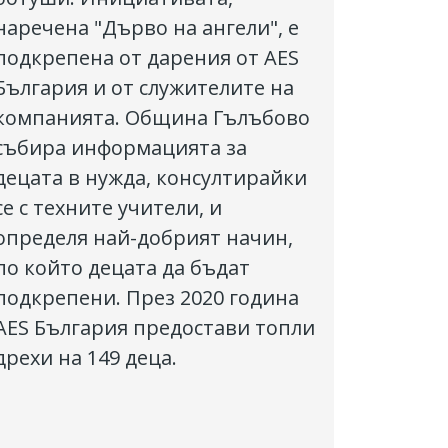
наречена "Дърво на ангели", е
подкрепена от дарения от AES
България и от служителите на
компанията. Община Гълъбово
събира информацията за
децата в нужда, консултирайки
се с техните учители, и
определя най-добрият начин,
по който децата да бъдат
подкрепени. През 2020 година
AES България предостави топли
дрехи на 149 деца.