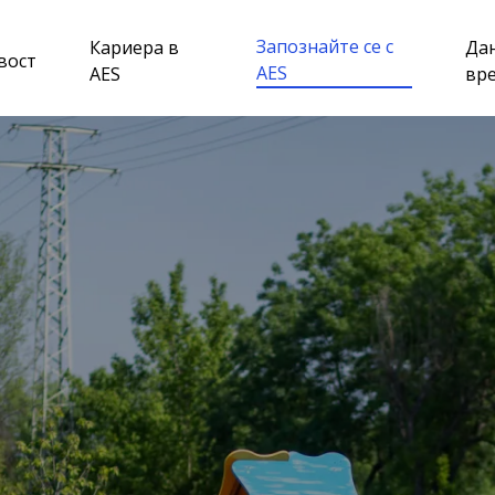
Запознайте се с
Кариера в
Да
вост
AES
AES
вр