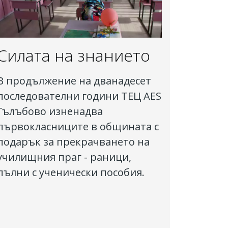
Силата на знанието
В продължение на дванадесет
последователни години ТЕЦ AES
Гълъбово изненадва
първокласниците в общината с
подарък за прекрачването на
училищния праг - раници,
пълни с ученически пособия.