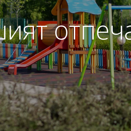
ият отпеч