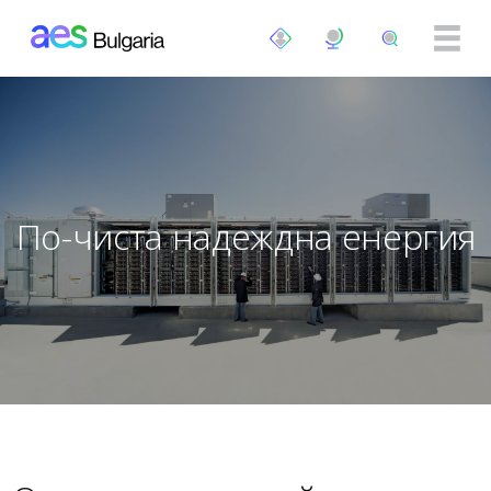
Премини към основното съдържание
По-чиста надеждна енергия