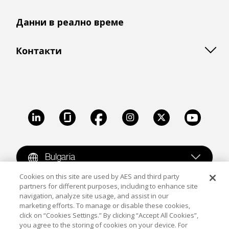
Данни в реално време
Контакти
LinkedIn
Glassdoor
Facebook
Instagram
X
Youtube
Bulgaria
Cookies on this site are used by AES and third party
partners for different purposes, including to enhance site
Copyright © 2009-2026 The AES Corporation. All rights
navigation, analyze site usage, and assist in our
reserved.
Terms of Use
|
Privacy
marketing efforts. To manage or disable these cookies,
click on “Cookies Settings.” By clicking “Accept All Cookies”,
Reproduction in whole or in part in any form or medium
you agree to the storing of cookies on your device. For