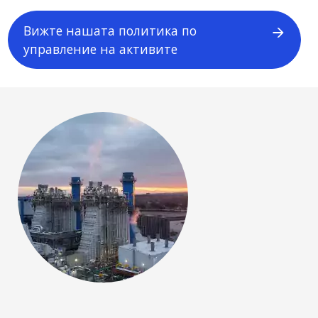
Вижте нашата политика по
управление на активите