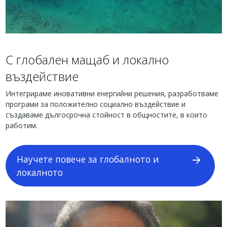
С глобален мащаб и локално
въздействие
Интегрираме иновативни енергийни решения, разработваме
програми за положително социално въздействие и
създаваме дългосрочна стойност в общностите, в които
работим.
Научете повече за глобалното и
локалното