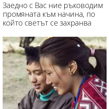
Заедно с Вас ние ръководим
промяната към начина, по
който светът се захранва