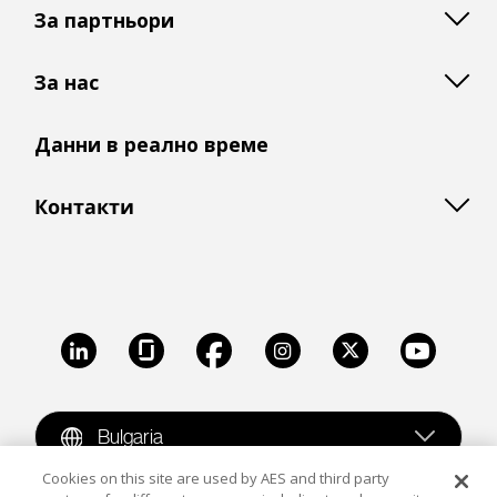
За партньори
За нас
Данни в реално време
Контакти
LinkedIn
Glassdoor
Facebook
Instagram
X
Youtube
Bulgaria
Cookies on this site are used by AES and third party