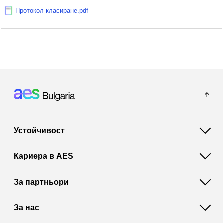
Протокол класиране.pdf
Footer: Bulgaria
Устойчивост
Кариера в AES
За партньори
За нас