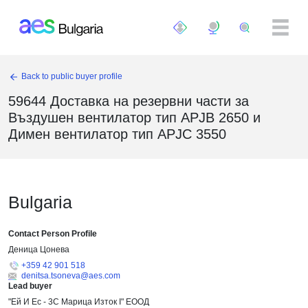
Премини към основното съдържание
Back to public buyer profile
59644 Доставка на резервни части за
Въздушен вентилатор тип APJB 2650 и
Димен вентилатор тип APJC 3550
Bulgaria
Contact Person Profile
Деница Цонева
+359 42 901 518
denitsa.tsoneva@aes.com
Lead buyer
"Ей И Ес - 3С Марица Изток I" ЕООД