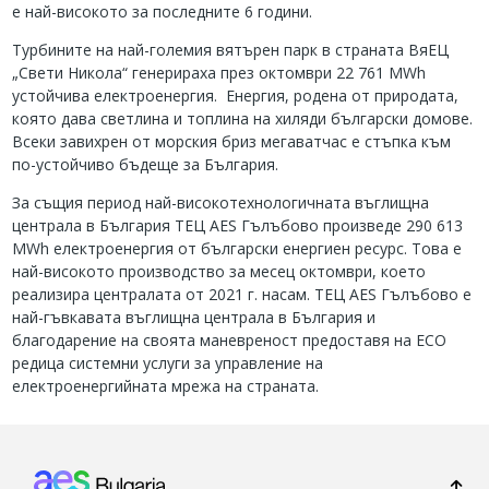
е най-високото за последните 6 години.
Турбините на най-големия вятърен парк в страната ВяЕЦ
„Свети Никола“ генерираха през октомври 22 761 MWh
устойчива електроенергия. Енергия, родена от природата,
която дава светлина и топлина на хиляди български домове.
Всеки завихрен от морския бриз мегаватчас е стъпка към
по-устойчиво бъдеще за България.
За същия период най-високотехнологичната въглищна
централа в България ТЕЦ AES Гълъбово произведе 290 613
MWh електроенергия от български енергиен ресурс. Това е
най-високото производство за месец октомври, което
реализира централата от 2021 г. насам. ТЕЦ AES Гълъбово е
най-гъвкавата въглищна централа в България и
благодарение на своята маневреност предоставя на ЕСО
редица системни услуги за управление на
електроенергийната мрежа на страната.