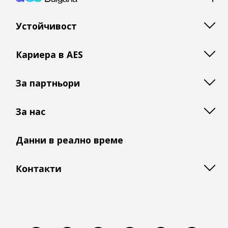
Footer: Bulgaria
Устойчивост
Кариера в AES
За партньори
За нас
Данни в реално време
Контакти