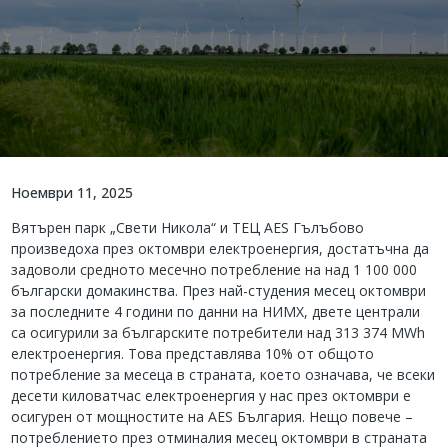
Ноември 11, 2025
Вятърен парк „Свети Никола“ и ТЕЦ AES Гълъбово
произведоха през октомври електроенергия, достатъчна да
задоволи средното месечно потребление на над 1 100 000
български домакинства. През най-студения месец октомври
за последните 4 години по данни на НИМХ, двете централи
са осигурили за българските потребители над 313 374 MWh
електроенергия. Това представлява 10% от общото
потребление за месеца в страната, което означава, че всеки
десети киловатчас електроенергия у нас през октомври е
осигурен от мощностите на AES България. Нещо повече –
потреблението през отминалия месец октомври в страната