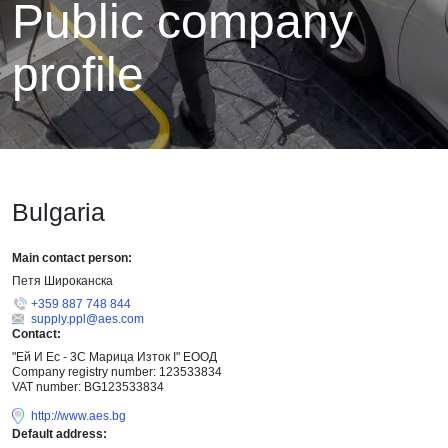
Public company
profile
Bulgaria
Main contact person:
Петя Широканска
+359 887 748 844
supply.ppl@aes.com
Contact:
"Ей И Ес - 3С Марица Изток I" ЕООД
Company registry number: 123533834
VAT number: BG123533834
http://www.aes.bg
Default address: