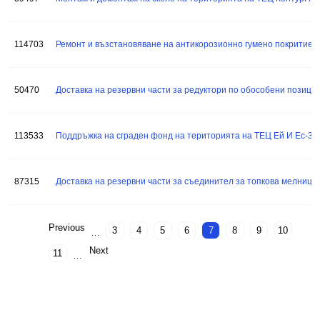
114703
Ремонт и възстановяване на антикорозионно гумено покритие 
50470
Доставка на резервни части за редуктори по обособени позиции
113533
Поддръжка на сграден фонд на територията на ТЕЦ Ей И Ес-3
87315
Доставка на резервни части за съединител за топкова мелница мар
Pagination
Страница
Страница
Страница
Страница
Страница
Страница
Страница
Страница
Previous
3
4
5
6
7
8
9
10
Previous page
…
Страница
Next
11
Next page
…