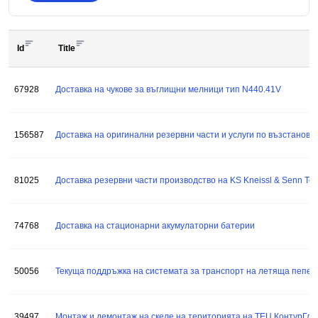
Id
Title
67928
Доставка на чукове за въглищни мелници тип N440.41V
156587
Доставка на оригинални резервни части и услуги по възстановяван
81025
Доставка резервни части производство на KS Kneissl & Senn T
74768
Доставка на стационарни акумулаторни батерии
50056
Текуща поддръжка на системата за транспорт на летяща пепел
39497
Монтаж и демонтаж на скеле на територията на ТЕЦ КонтурГло