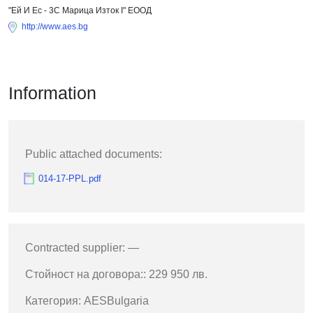
"Ей И Ес - 3С Марица Изток I" ЕООД
http://www.aes.bg
Information
Public attached documents:
014-17-PPL.pdf
Contracted supplier: —
Стойност на договора:: 229 950 лв.
Категория: AESBulgaria