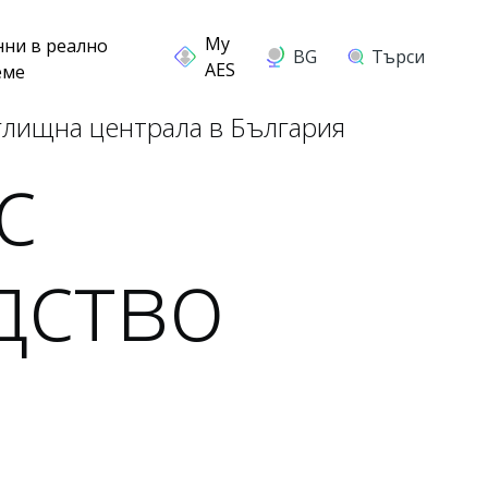
нни в реално
BG
Търси
еме
глищна централа в България
с
дство