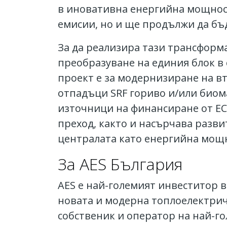
в иновативна енергийна мощнос
емисии, но и ще продължи да бъд
За да реализира тази трансформа
преобразуване на единия блок в 
проект е за модернизиране на в
отпадъци SRF гориво и/или биом
източници на финансиране от ЕС
преход, както и насърчава разви
централата като енергийна мощн
За AES България
AES е най-големият инвеститор в
новата и модерна топлоелектрич
собственик и оператор на най-го