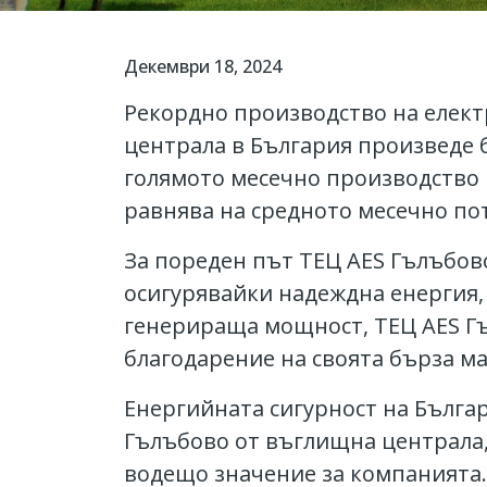
Декември 18, 2024
Рекордно производство на елек
централа в България произведе б
голямото месечно производство н
равнява на средното месечно по
За пореден път ТЕЦ AES Гълъбово
осигурявайки надеждна енергия,
генерираща мощност, ТЕЦ AES Гъ
благодарение на своята бърза м
Енергийната сигурност на Българ
Гълъбово от въглищна централа,
водещо значение за компанията.