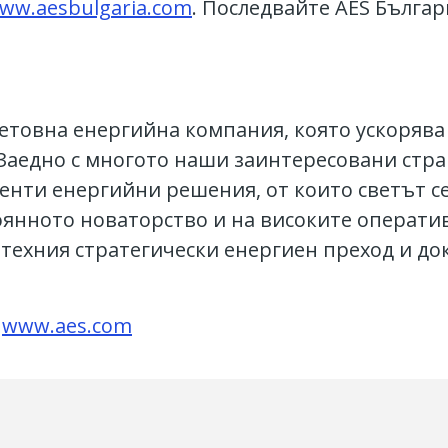
ww.aesbulgaria.com
. Последвайте AES Бълга
ветовна енергийна компания, която ускорява
. Заедно с многото наши заинтересовани стр
генти енергийни решения, от които светът 
оянното новаторство и на високите оператив
 техния стратегически енергиен преход и до
е
www.aes.com