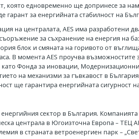
т, която едновременно ще допринесе за на
е гарант за енергийната стабилност на Бъл
ция на централата, AES има разработени дв
съоръжение за съхранение на енергия на баз
тория блок и смяната на горивото от въгли
аса. В момента AES проучва възможностите 
 като Фонда за иновации, Модернизационни
тието на механизми за гъвкавост в България
ост ще гарантира енергийната сигурност на
 енергийния сектор в България. Компанията 
еска централа в Югоизточна Европа – ТЕЦ A
лемия в страната ветроенергиен парк – „Све