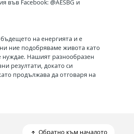
рия във Facebook: @AESBG и
 бъдещето на енергията и е
ани ние подобряваме живота като
се нуждае. Нашият разнообразен
ни резултати, докато си
като продължава да отговаря на
Обратно към началото