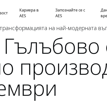
Кариера в
Запознайте се с
Да
вост
AES
AES
вр
 трансформацията на най-модерната въ
 Гълъбово 
о произво
оември