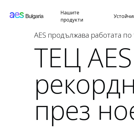
AES: Bulgaria (main)
Премини към основното съдържание
Нашите
Устойчи
продукти
AES продължава работата по
ТЕЦ AES
рекордн
през н