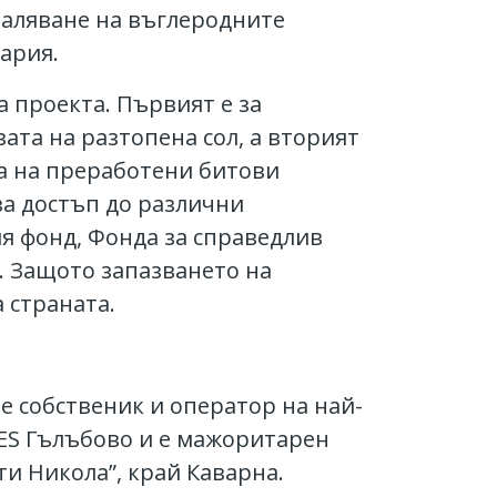
маляване на въглеродните
гария.
а проекта. Първият е за
ата на разтопена сол, а вторият
ща на преработени битови
за достъп до различни
я фонд, Фонда за справедлив
. Защото запазването на
 страната.
е собственик и оператор на най-
ES Гълъбово и е мажоритарен
ти Никола”, край Каварна.