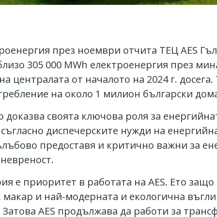
троенергия през ноември отчита ТЕЦ AES Гъ
лизо 305 000 MWh електроенергия през минал
а централата от началото на 2024 г. досега.
требление на около 1 милион български дом
 доказва своята ключова роля за енергийнат
 съгласно диспечерските нужди на енергийна
лъбово предоставя и критично важни за ене
аневреност.
ия е приоритет в работата на AES. Ето защ
 макар и най-модерната и екологична въгли
 Затова AES продължава да работи за транс