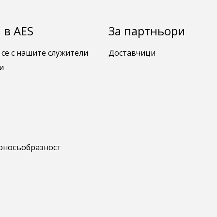
 в AES
За партньори
 се с нашите служители
Доставчици
и
коносъобразност