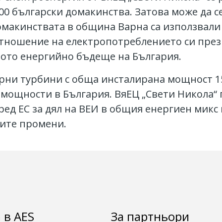
000 български домакинства. Затова може да с
омакинствата в община Варна са използвали
тношение на електропотреблението си през п
ното енергийно бъдеще на България.
ърни турбини с обща инсталирана мощност 1
мощности в България. ВяЕЦ „Свети Никола“
ед ЕС за дял на ВЕИ в общия енергиен микс 
ните промени.
 в AES
За партньори