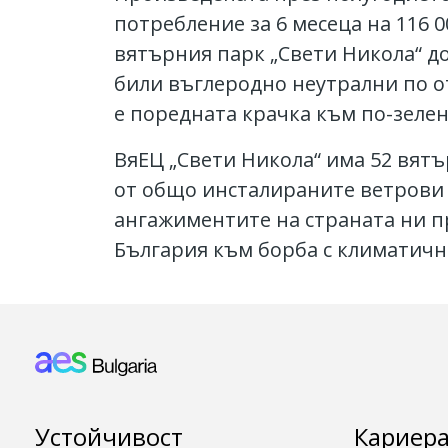
потребление за 6 месеца на 116 
вятърния парк „Свети Никола“ д
били въглеродно неутрални по о
е поредната крачка към по-зеле
ВяЕЦ „Свети Никола“ има 52 вят
от общо инсталираните ветрови 
ангажиментите на страната ни пр
България към борба с климатич
Footer: Bulgaria
Устойчивост
Кариера