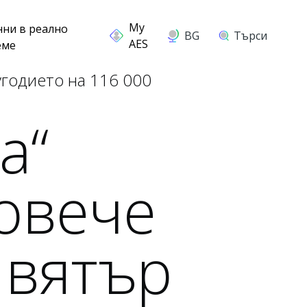
нни в реално
BG
Търси
еме
угодието на 116 000
а“
овече
 вятър