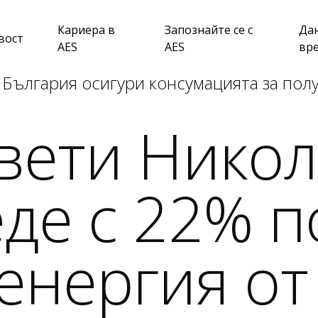
Кариера в
Запознайте се с
Да
вост
AES
AES
вр
 България осигури консумацията за пол
вети Никол
де с 22% п
енергия от