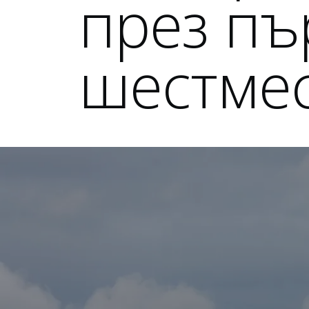
през пъ
шестмес