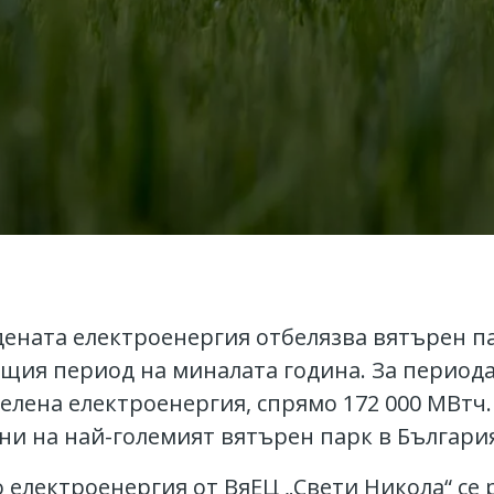
едената електроенергия отбелязва вятърен п
ъщия период на миналата година. За периода
зелена електроенергия, спрямо 172 000 МВтч.
ни на най-големият вятърен парк в Българи
 електроенергия от ВяЕЦ „Свети Никола“ се 