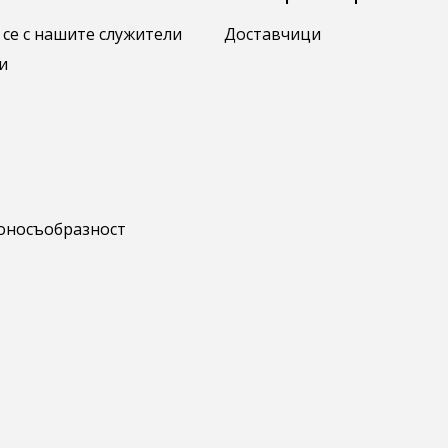
 се с нашите служители
Доставчици
и
коносъобразност
be