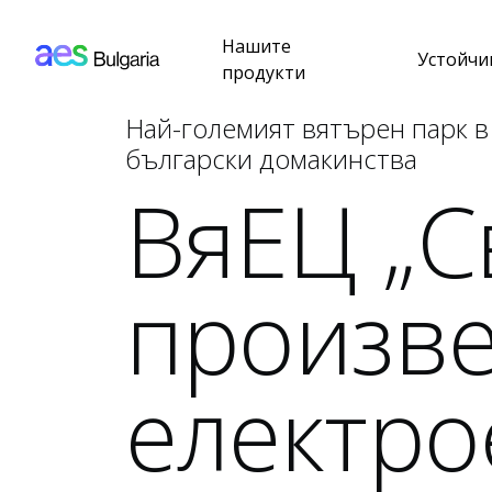
AES: Bulgaria (main)
Премини към основното съдържание
Нашите
Устойчи
продукти
Най-големият вятърен парк в
български домакинства
ВяЕЦ „С
произве
електро