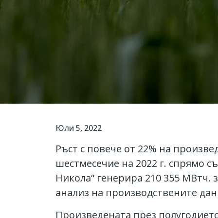
Юли 5, 2022
Ръст с повече от 22% на произв
шестмесечие на 2022 г. спрямо с
Никола“ генерира 210 355 МВтч. 
анализ на производствените дан
Произведената през полугодието