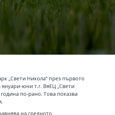
арк „Свети Никола“ през първото
 януари-юни т.г. ВяЕЦ „Свети
 година по-рано. Това показва
я.
равнява на средното