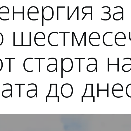
енергия за
 шестмесе
от старта н
ата до дне