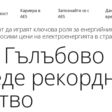
Кариера в
Запознайте се с
Да
вост
AES
AES
вр
да играят ключова роля за енергийния 
осими цени на електроенергията в стр
 Гълъбово
де рекорд
тво