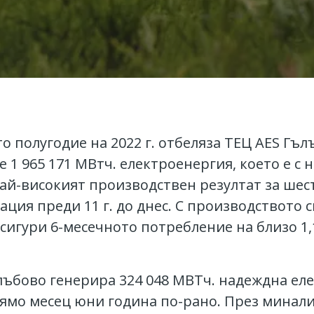
 полугодие на 2022 г. отбеляза ТЕЦ AES Гъл
е 1 965 171 МВтч. електроенергия, което е с
 най-високият производствен резултат за шес
ация преди 11 г. до днес. С производството 
игури 6-месечното потребление на близо 1,
лъбово генерира 324 048 МВТч. надеждна ел
прямо месец юни година по-рано. През минал