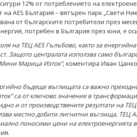
игури 12% от потреблението на електроенер
 на AES България – вятърен парк „Свети Ник
вана от българските потребители през месец
нергия, потребен в България през юни, е ос
роля на ТЕЦ
AES
Гълъбово, както за енергийнат
т. Защото централата използва само българс
„Мини Марица Изток“
, коментира Иван Цанко
нергийно бъдеще въглищата
са важно преходн
ток“ са от ключово значение в трансформац
видно и от производствените резултати на ТЕ
олзва местно добити лигнитни въглища, ТЕЦ
A
иално поносими цени на електроенергията в 
ия.