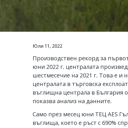
Юли 11, 2022
Производствен рекорд за първото
юни 2022 г. централата произвед
шестмесечие на 2021 г. Това е и
централата в търговска експлоат
въглищна централа в България ос
показва анализ на данните.
Само през месец юни ТЕЦ AES Гъ
въглища, което е ръст с 690% с