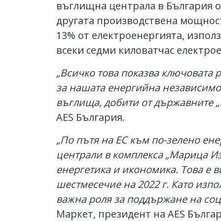
въглищна централа в България ос
другата производствена мощност
13% от електроенергията, използ
всеки седми киловатчас електрое
„Всичко това показва ключовата 
за нашата енергийна независимос
въглища, добити от държавните 
AES България.
„По пътя на ЕС към по-зелено е
централи в комплекса „Марица Из
енергетика и икономика. Това е 
шестмесечие на 2022 г. Като изп
важна роля за поддържане на соц
Маркет, президент на AES Българ