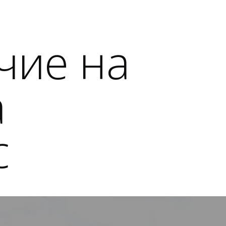
чие на
а
с