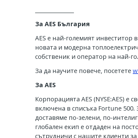
______________
За AES България
AES е най-големият инвеститор в
новата и модерна топлоелектрич
собственик и оператор на най-го
За да научите повече, посетете
w
За AES
Корпорацията AES (NYSE:AES) е с
включена в списъка Fortune 500
доставяме по-зелени, по-интели
глобален екип е отдаден на пост
сътрудничи с нашите клиенти за