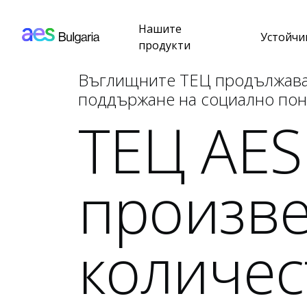
AES: Bulgaria (main)
Премини към основното съдържание
Нашите
Устойчи
продукти
Въглищните ТЕЦ продължават 
поддържане на социално пон
ТЕЦ AES
произве
количес