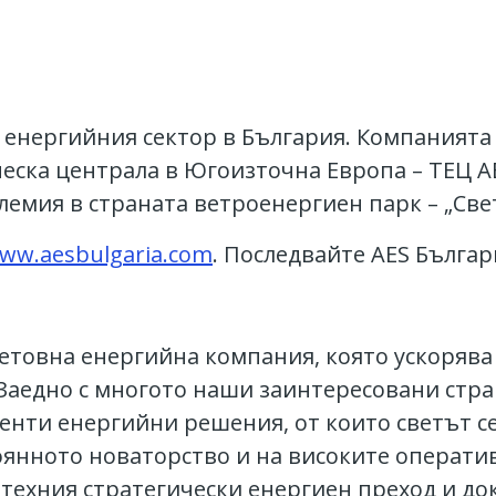
 енергийния сектор в България. Компанията 
еска централа в Югоизточна Европа – ТЕЦ A
лемия в страната ветроенергиен парк – „Све
ww.aesbulgaria.com
. Последвайте AES Бълга
ветовна енергийна компания, която ускорява
. Заедно с многото наши заинтересовани стр
генти енергийни решения, от които светът 
оянното новаторство и на високите оператив
 техния стратегически енергиен преход и до