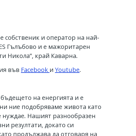
е собственик и оператор на най-
ES Гълъбово и е мажоритарен
ти Никола”, край Каварна.
рия във
Facebook
и
Youtube
.
 бъдещето на енергията и е
ани ние подобряваме живота като
се нуждае. Нашият разнообразен
ни резултати, докато си
като продължава да отговаря на