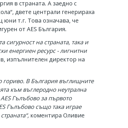
гия в страната. А заедно с
ола“, двете централи генерираха
 юни т.г. Това означава, че
игурен от AES България.
а сигурност на страната, така и
ки енергиен ресурс - лигнитни
в, изпълнителен директор на
о гориво. В България въглищните
ията към въглеродно неутрална
Ц
AES
Гълъбово за първото
ES
Гълъбово също така играе
страната“,
коментира Оливие