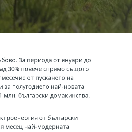
ъбово. За периода от януари до
 над 30% повече спрямо същото
тмесечие от пускането на
си за полугодието най-новата
1 млн. български домакинства,
ектроенергия от български
ия месец най-модерната