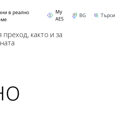
нни в реално
BG
Търси
еме
преход, както и за
аната
но