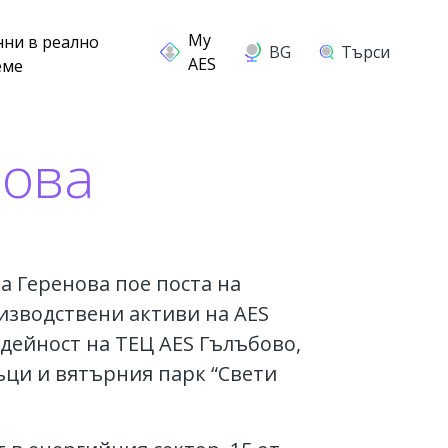
нни в реално
BG
Търси
еме
нова
а Геренова пое поста на
изводствени активи на AES
 дейност на ТЕЦ AES Гълъбово,
ци и вятърния парк “Свети