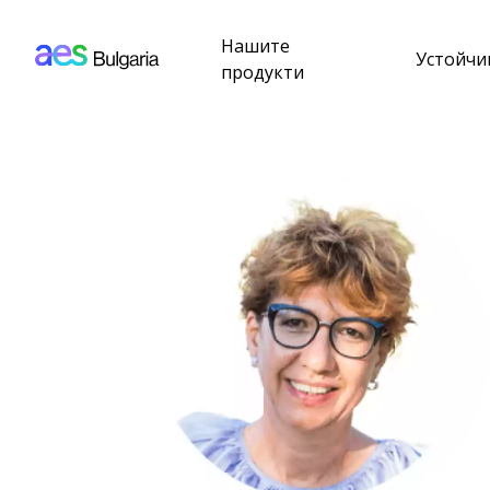
AES: Bulgaria (main)
Премини към основното съдържание
Нашите
Устойчи
продукти