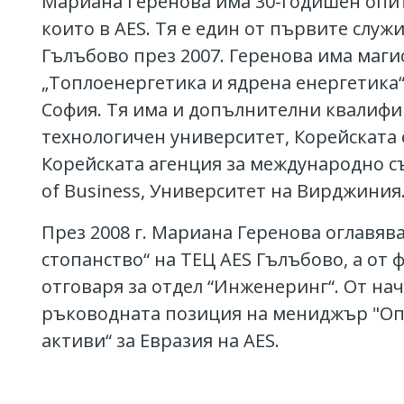
Мариана Геренова има 30-годишен опит 
които в AES. Тя е един от първите служ
Гълъбово през 2007. Геренова има маги
„Топлоенергетика и ядрена енергетика“
София. Тя има и допълнителни квалифи
технологичен университет, Корейската
Корейската агенция за международно съ
of Business, Университет на Вирджиния
През 2008 г. Мариана Геренова оглавяв
стопанство“ на ТЕЦ AES Гълъбово, а от ф
отговаря за отдел “Инженеринг“. От нач
ръководната позиция на мениджър "Оп
активи“ за Евразия на AES.