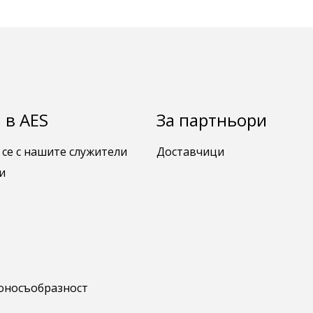
 в AES
За партньори
 се с нашите служители
Доставчици
и
коносъобразност