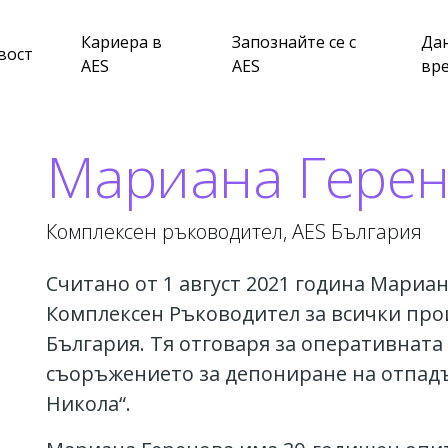
Кариера в
Запознайте се с
Да
вост
AES
AES
вр
Мариана Гере
Комплексен ръководител, AES България
Считано от 1 август 2021 година Мариан
Комплексен Ръководител за всички про
България. Тя отговаря за оперативната
съоръжението за депониране на отпадъ
Никола“.