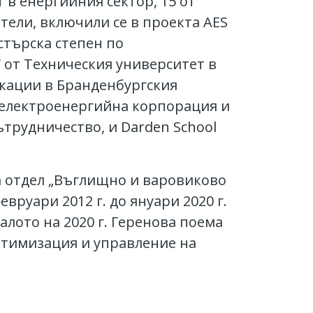
в енергийния сектор, 15 от
ители, включили се в проекта AES
стърска степен по
 от Техническия университет в
кации в Бранденбургския
 електроенергийна корпорация и
трудничество, и Darden School
.
а отдел „Въглищно и варовиково
евруари 2012 г. до януари 2020 г.
алото на 2020 г. Геренова поема
тимизация и управление на