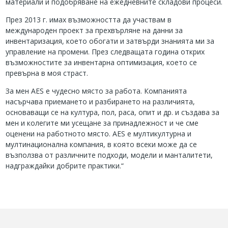
материали и подобряване на ежедневните складови процеси.
През 2013 г. имах възможността да участвам в
международен проект за прехвърляне на данни за
инвентаризация, което обогати и затвърди знанията ми за
управление на промени. През следващата година открих
възможностите за инвентарна оптимизация, което се
превърна в моя страст.
За мен AES е чудесно място за работа. Компанията
насърчава приемането и разбирането на различията,
основаващи се на култура, пол, раса, опит и др. и създава за
мен и колегите ми усещане за принадлежност и че сме
оценени на работното място. AES е мултикултурна и
мултинационална компания, в която всеки може да се
възползва от различните подходи, модели и манталитети,
надграждайки добрите практики.“