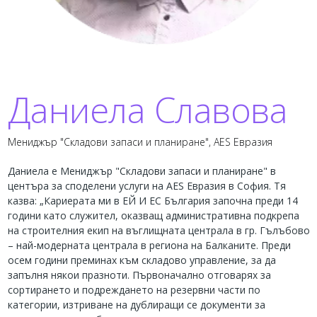
Даниела Славова
Мениджър "Складови запаси и планиране", AES Евразия
Даниела е Мениджър "Складови запаси и планиране" в
центъра за споделени услуги на AES Евразия в София. Тя
казва: „Кариерата ми в ЕЙ И ЕС България започна преди 14
години като служител, оказващ административна подкрепа
на строителния екип на въглищната централа в гр. Гълъбово
– най-модерната централа в региона на Балканите. Преди
осем години преминах към складово управление, за да
запълня някои празноти. Първоначално отговарях за
сортирането и подреждането на резервни части по
категории, изтриване на дублиращи се документи за