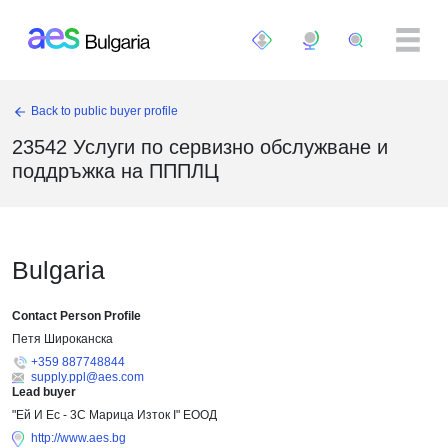
Премини към основното съдържание
Back to public buyer profile
23542 Услуги по сервизно обслужване и
поддръжка на ПППЛЦ
Bulgaria
Contact Person Profile
Петя Широканска
+359 887748844
supply.ppl@aes.com
Lead buyer
"Ей И Ес - 3С Марица Изток I" ЕООД
http://www.aes.bg