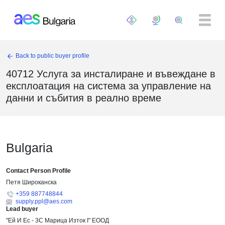
Премини към основното съдържание
Back to public buyer profile
40712 Услуга за инсталиране и въвеждане в
експлоатация на система за управление на
данни и събития в реално време
Bulgaria
Contact Person Profile
Петя Широканска
+359 887748844
supply.ppl@aes.com
Lead buyer
"Ей И Ес - 3С Марица Изток I" ЕООД