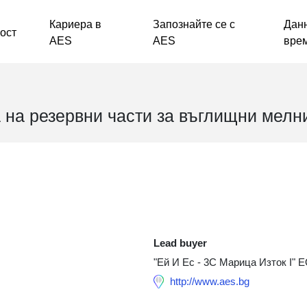
 (main)
Кариера в
Запознайте се с
Данн
ост
AES
AES
вре
 на резервни части за въглищни мелн
Lead buyer
"Ей И Ес - 3С Марица Изток I"
http://www.aes.bg