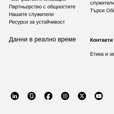
служител
Партньорство с общностите
Търси Об
Нашите служители
Ресурси за устойчивост
Данни в реално време
Контакти
Етика и з
LinkedIn
Glassdoor
Facebook
Instagram
X
Youtu