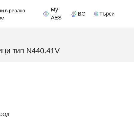
и в реално
BG
Търси
ме
ици тип N440.41V
 ЕООД