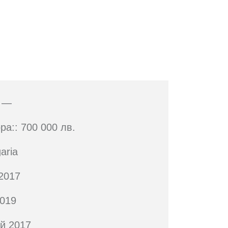
: —
ра:: 700 000 лв.
aria
 2017
2019
ай 2017