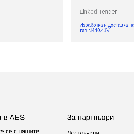
Linked Tender
Изработка и доставка н
тип N440.41V
а в AES
За партньори
е се с нашите
Доставчици