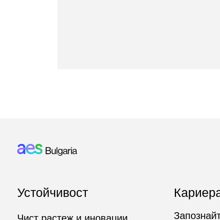
Устойчивост
Кариер
Footer: Bulgaria
Запознайт
Чист растеж и иновации