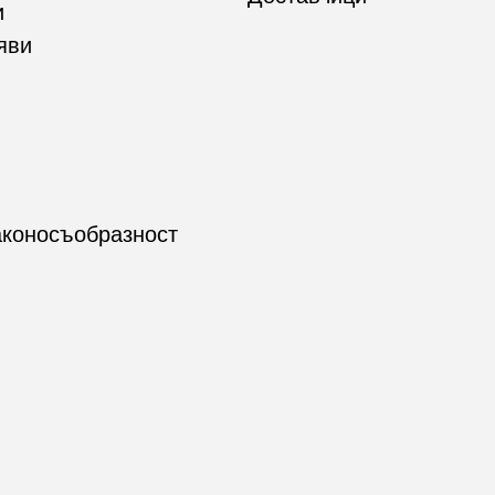
и
яви
аконосъобразност
be