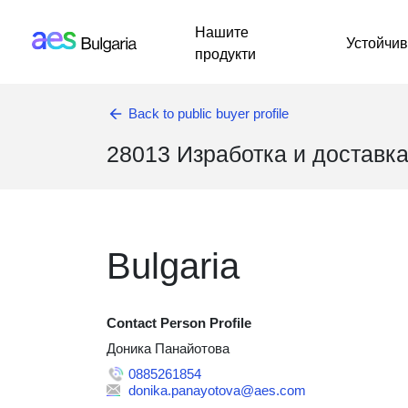
AES: Bulgaria
Премини към основното съдържание
Нашите
Устойчив
продукти
Back to public buyer profile
28013 Изработка и доставка
Bulgaria
Contact Person Profile
Доника Панайотова
0885261854
donika.panayotova@aes.com