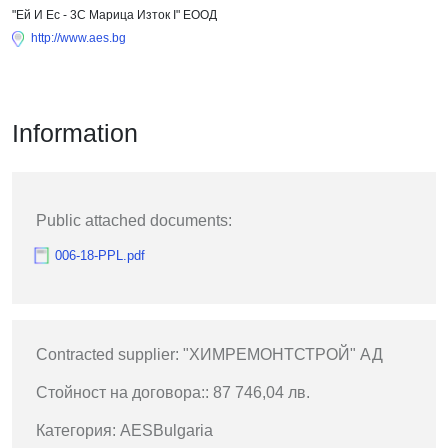
"Ей И Ес - 3С Марица Изток I" ЕООД
http://www.aes.bg
Information
Public attached documents:
006-18-PPL.pdf
Contracted supplier: "ХИМРЕМОНТСТРОЙ" АД
Стойност на договора:: 87 746,04 лв.
Категория: AESBulgaria