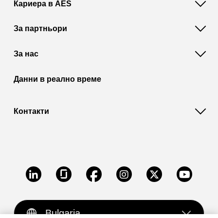
Кариера в AES
За партньори
За нас
Данни в реално време
Контакти
LinkedIn
Glassdoor
Facebook
Instagram
X
Youtube
Bulgaria