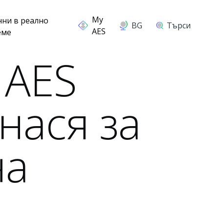
нни в реално
BG
Търси
еме
 AES
нася за
на