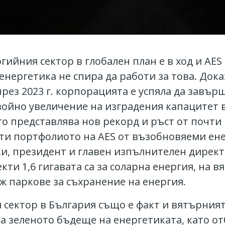
ийния сектор в глобален план е в ход и AES
енергетика не спира да работи за това. Дока
през 2023 г. корпорацията е успяла да завър
ойно увеличение на изградения капацитет в 
 представлява нов рекорд и ръст от почти 1
ти портфолиото на AES от възобновяеми ен
уски, президент и главен изпълнителен дирек
ти 1,6 гигавата са за соларна енергия, на в
идж паркове за съхранение на енергия.
ектор в България също е факт и вятърният 
на зеленото бъдеще на енергетиката, като о