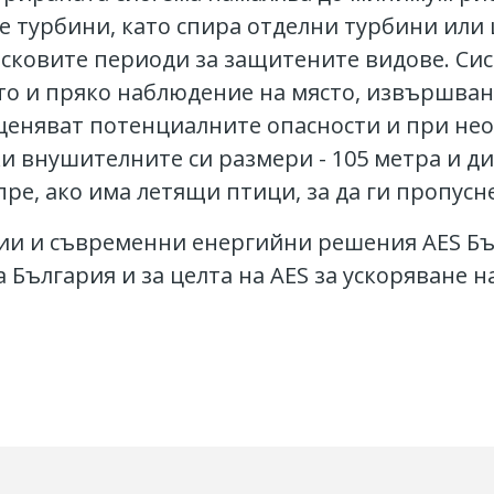
е турбини, като спира отделни турбини или 
исковите периоди за защитените видове. С
кто и пряко наблюдение на място, извършван
ценяват потенциалните опасности и при не
и внушителните си размери - 105 метра и ди
ре, ако има летящи птици, за да ги пропусне
ии и съвременни енергийни решения AES Бъ
 България и за целта на AES за ускоряване 