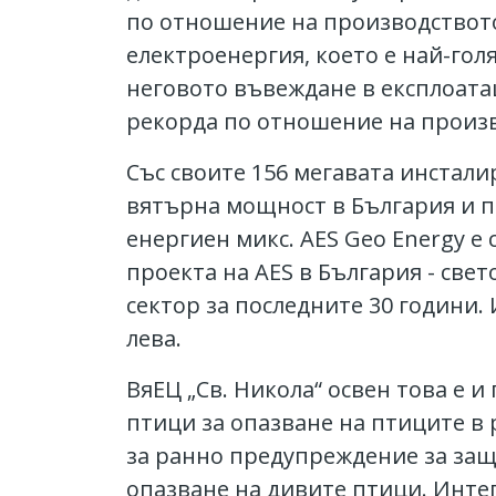
по отношение на производството 
електроенергия, което е най-гол
неговото въвеждане в експлоатаци
рекорда по отношение на произ
Със своите 156 мегавата инстал
вятърна мощност в България и по
енергиен микс. AES Geo Energy е 
проекта на AES в България - све
сектор за последните 30 години. 
лева.
ВяЕЦ „Св. Никола“ освен това е 
птици за опазване на птиците в 
за ранно предупреждение за защи
опазване на дивите птици. Инте