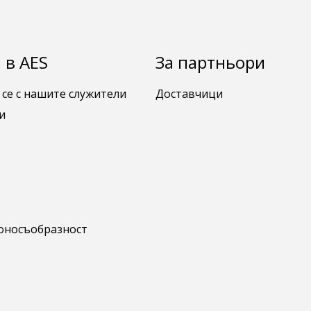
 в AES
За партньори
 се с нашите служители
Доставчици
и
коносъобразност