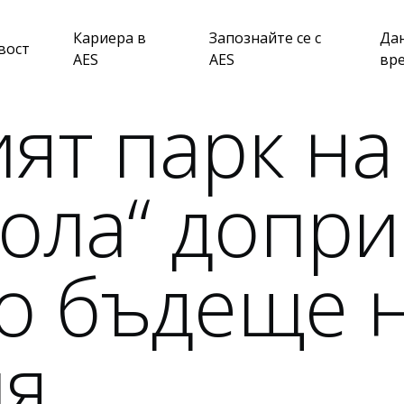
Кариера в
Запознайте се с
Да
вост
AES
AES
вр
ят парк на
кола“ допри
о бъдеще 
ия