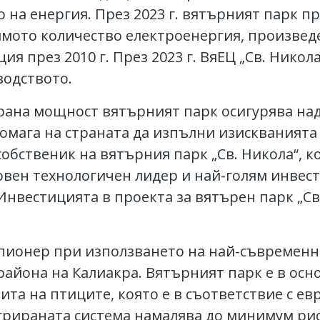
на енергия. През 2023 г. вятърният парк пр
ямото количество електроенергия, произвед
я през 2010 г. През 2023 г. ВяЕЦ „Св. Никол
водството.
ирана мощност вятърният парк осигурява на
мага на страната да изпълни изискванията 
собственик на вятърния парк „Св. Никола“, 
товен технологичен лидер и най-голям инвес
Инвестицията в проекта за вятърен парк „Св.
и пионер при използването на най-съвремен
района на Калиакра. Вятърният парк е в ос
та на птиците, която е в съответствие с ев
грираната система намалява до минимум риск