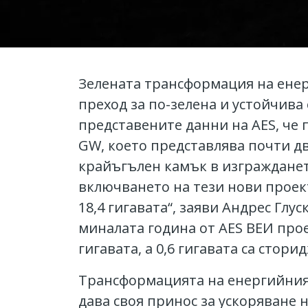
Зелената трансформация на енерг
преход за по-зелена и устойчива 
представените данни на AES, че 
GW, което представлява почти дв
крайъгълен камък в изграждането
включването на тези нови проек
18,4 гигавата“, заяви Андрес Гл
миналата година от AES ВЕИ проек
гигавата, а 0,6 гигавата са стор
Трансформацията на енергийния с
дава своя принос за ускоряване 