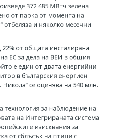
оизведе 372 485 МВтч зелена
ено от парка от момента на
а“ отбеляза и няколко месечни
д 22% от общата инсталирана
на ЕС за дела на ВЕИ в общия
който е един от двата енергийни
титор в българския енергиен
 Никола“ се оценява на 540 млн.
на технология за наблюдение на
новата на Интегрираната система
ропейските изисквания за
а от сблъсък на птици с