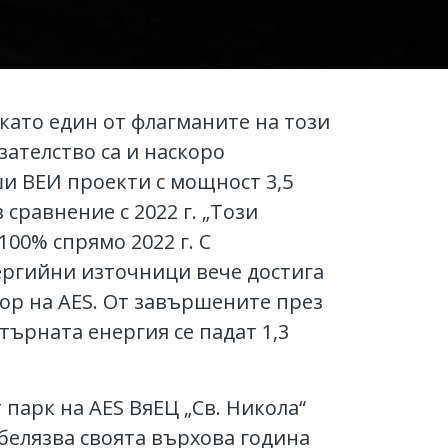
 като един от флагманите на този
зателство са и наскоро
ши ВЕИ проекти с мощност 3,5
сравнение с 2022 г. „Този
00% спрямо 2022 г. С
ергийни източници вече достига
тор на AES. От завършените през
ятърната енергия се падат 1,3
парк на AES ВяЕЦ „Св. Никола“
тбелязва своята върхова година