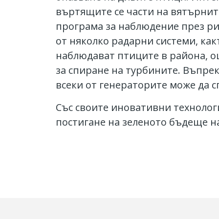
въртящите се части на вятърнит
програма за наблюдение през р
от няколко радарни системи, ка
наблюдават птиците в района, о
за спиране на турбините. Въпрек
всеки от генераторите може да сп
Със своите иновативни технолог
постигане на зеленото бъдеще на