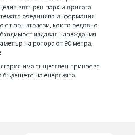
целия вятърен парк и прилага
истемата обединява информация
о от орнитолози, които редовно
обходимост издават нареждания
аметър на ротора от 90 метра,
.
лгария има съществен принос за
на бъдещето на енергията.