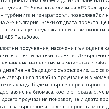
ата проекта биха довели до избягване на п
 година. Те биха позволили на AES Българи
 – турбините и генераторът, позволявайки н
на AES България. Всеки от двата проекта ще
ната сила и ще предложи нови възможности 
Ц AES Гълъбово.
ялостни проучвания, насочени към оценка к
вските аспекти на тези проекти. Извършено 
съхранение на енергия и в момента се рабо
а дизайна на бъдещото съоръжение. Що се от
а е извършила подобно проучване и в момен
о се очаква да бъде извършен през първото 
доставяне на биомаса, което е показало, че
 досега проучвания показват, че и двата ва
а за завършване и на двата проекта може да