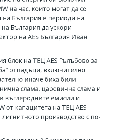
W на час, които могат да се
а на България в периоди на
 на България да ускори
ектор на AES България Иван
ия блок на ТЕЦ AES Гълъбово за
еба“ отпадъци, включително
вателно иначе биха били
нична слама, царевична слама и
ли въглеродните емисии и
W от капацитета на ТЕЦ AES
 лигнитното производство с по-