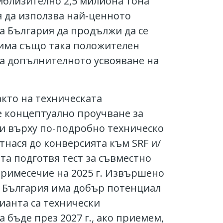
риблизително 2,5 милиона тона
я да използва най-ценното
а България да продължи да се
 има също така положителен
за допълнителното усвояване на
акто на техническата
е концептуално проучване за
ти върху по-подробно техническо
нася до конверсията към SRF и/
та подготвя тест за съвместно
тримесечие на 2025 г. Извършено
 в България има добър потенциал
рианта са технически
 бъде през 2027 г., ако приемем,