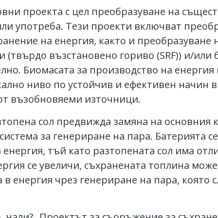
овни проекта с цел преобразуване на същес
ли употреба. Тези проекти включват преобр
анение на енергия, както и преобразуване н
 (твърдо възстановено гориво (SRF)) и/или 
лно. Биомасата за производство на енергия
кално ниво по устойчив и ефективен начин в
 от възобновяеми източници.
зтопена сол предвижда замяна на основния к
 система за генериране на пара. Батерията с
 енергия, тъй като разтопената сол има отл
ергия се увеличи, съхранената топлина може
в енергия чрез генериране на пара, която с
 нали? „Проектът за съоръжение за съхране