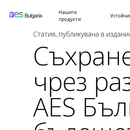
AES: Bulgaria (main)
Премини към основното съдържание
Нашите
Устойчи
продукти
Статия, публикувана в издани
Съхране
чрез раз
AES Бъл