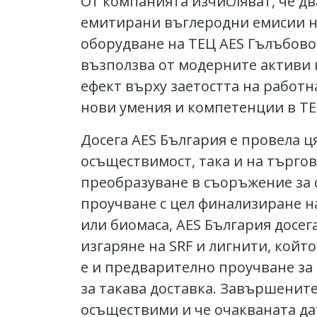
От компанията изчисляват, че дв
емитирани въглеродни емисии на
оборудване на ТЕЦ AES Гълъбово
възползва от модерните активи 
ефект върху заетостта на работ
нови умения и компетенции в ТЕ
Досега AES България е провела ц
осъществимост, така и на търго
преобразуване в съоръжение за 
проучване с цел финализиране н
или биомаса, AES България досег
изгаряне на SRF и лигнити, койт
е и предварително проучване за 
за такава доставка. Завършените
осъществими и че очакваната дат