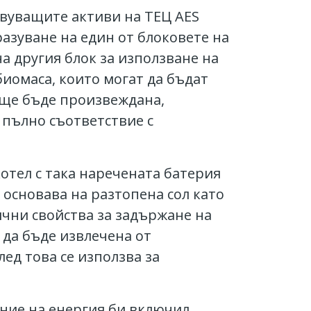
твуващите активи на ТЕЦ AES
азуване на един от блоковете на
а другия блок за използване на
биомаса, които могат да бъдат
 ще бъде произвеждана,
 пълно съответствие с
отел с така наречената батерия
е основава на разтопена сол като
ични свойства за задържане на
 да бъде извлечена от
лед това се използва за
ние на енергия би включил