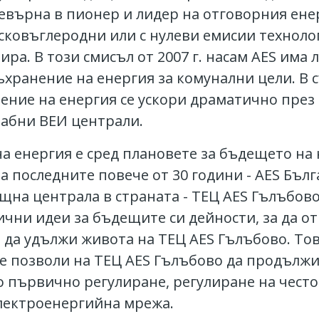
ревърна в пионер и лидер на отговорния ене
сковъглеродни или с нулеви емисии техноло
ира. В този смисъл от 2007 г. насам AES има
ъхранение на енергия за комунални цели. В
ение на енергия се ускори драматично през 
щабни ВЕИ централи.
а енергия е сред плановете за бъдещето на
а последните повече от 30 години - AES Бъл
на централа в страната - ТЕЦ AES Гълъбово
ични идеи за бъдещите си дейности, за да о
 да удължи живота на ТЕЦ AES Гълъбово. Тов
ще позволи на ТЕЦ AES Гълъбово да продължи
о първично регулиране, регулиране на честот
лектроенергийна мрежа.