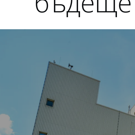
бъдеще