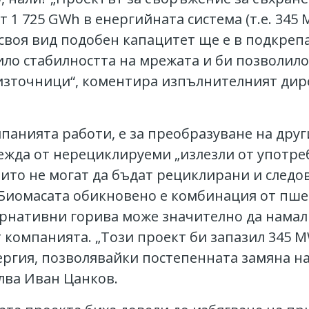
 1 725 GWh в енергийната система (т.е. 345 M
т своя вид подобен капацитет ще е в подкреп
ло стабилността на мрежата и би позволило
източници“, коментира изпълнителният дир
панията работи, е за преобразуване на друг
вежда от нерециклируеми „излезли от употр
оито не могат да бъдат рециклирани и следо
 Биомасата обикновено е комбинация от пше
ернативни горива може значително да нама
 компанията. „Този проект би запазил 345 M
ергия, позволявайки постепенната замяна на
лва Иван Цанков.