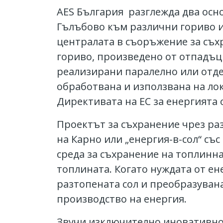
AES България разглежда два осн
Гълъбово към различни гориво и
централата в съоръжение за съхр
гориво, произведено от отпадъци
реализирани паралелно или отде
обработвана и използвана на ло
Директивата на ЕС за енергията
Проектът за съхранение чрез ра
на Карно или „енергия-в-сол“ със
среда за съхранение на топлинна
топлината. Когато нуждата от ен
разтопената сол и преобразувана 
производство на енергия.
Звучи изключително иновативно,