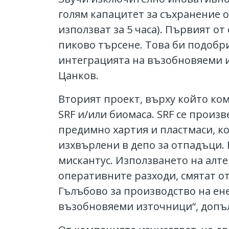
голям капацитет за съхранение от
използват за 5 часа). Първият о
пиково търсене. Това би подобри
интеграцията на възобновяеми 
Цанков.
Вторият проект, върху който ком
SRF и/или биомаса. SRF се произ
предимно хартия и пластмаси, к
изхвърлени в депо за отпадъци.
мискантус. Използването на алт
оперативните разходи, смятат от
Гълъбово за производство на ен
възобновяеми източници“, допъ