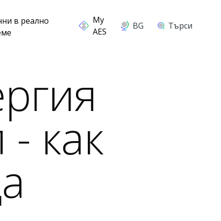
нни в реално
BG
Търси
еме
ергия
 - как
да