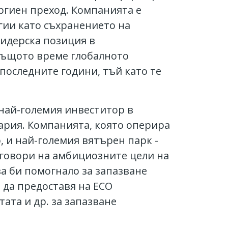
ргиен преход. Компанията е
гии като съхранението на
 лидерска позиция в
 същото време глобалното
последните години, тъй като те
 най-големия инвеститор в
гария. Компанията, която оперира
, и най-големия вятърен парк -
тговори на амбициозните цели на
а би помогнало за запазване
 да предоставя на ЕСО
ата и др. за запазване