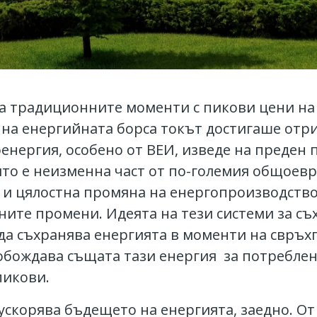
на традиционните моменти с пикови цени на
 на енергийната борса токът достигаше отри
нергия, особено от ВЕИ, изведе на преден п
ято е неизменна част от по-големия общоевр
и цялостна промяна на енергопроизводствот
ните промени. Идеята на тези системи за съ
 да съхранява енергията в моменти на свръхп
вобождава същата тази енергия за потреблен
пикови.
 ускорява бъдещето на енергията, заедно. От