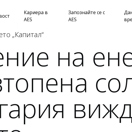
Кариера в
Запознайте се с
Да
вост
AES
AES
вр
ето „Капитал“
ние на ен
топена сол
гария виж