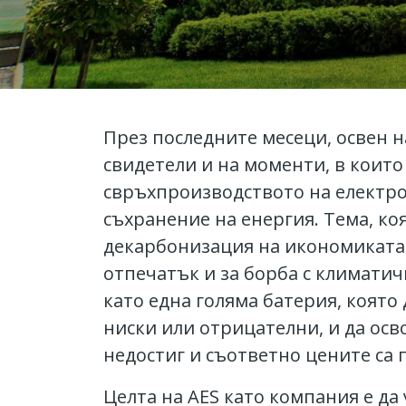
През последните месеци, освен 
свидетели и на моменти, в които
свръхпроизводството на електрое
съхранение на енергия. Тема, ко
декарбонизация на икономиката 
отпечатък и за борба с климатич
като една голяма батерия, която
ниски или отрицателни, и да ос
недостиг и съответно цените са 
Целта на AES като компания е да