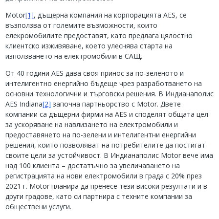
Motor
[1]
, дъщерна компания на корпорацията AES, се
възползва от големите възможности, които
елекромобилите предоставят, като предлага цялостно
клиентско изживяване, което улеснява старта на
използването на електромобили в САЩ.
От 40 години AES дава своя принос за по-зеленото и
интелигентно енергийно бъдеще чрез разработването на
основни технологични и търговски решения. В Индианаполис
AES Indiana
[2]
започна партньорство с Motor. Двете
компании са дъщерни фирми на AES и споделят общата цел
за ускоряване на навлизането на електромобили и
предоставянето на по-зелени и интелигентни енергийни
решения, които позволяват на потребителите да постигат
своите цели за устойчивост. В Индианаполис Motor вече има
над 100 клиента – достатъчно за увеличаването на
регистрацията на нови електромобили в града с 20% през
2021 г. Motor планира да пренесе тези високи резултати и в
други градове, като си партнира с техните компании за
обществени услуги.