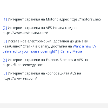
[1]
Интернет страница на Motor с адрес
https://motorev.net/
[2]
Интернет страница на AES Indiana с адрес
https://www.aesindiana.com/
[3]
Искате нов електромобил, доставен до дома ви
незабавно? Статия в
Canary
, достъпна на
Want a new EV
delivered to your house overnight? | Canary Media
[4]
Интернет страници на
Fluence, Siemens
и
AES
на
https://fluenceenergy.com
[5]
Интернет страница на корпорацията
AES
на
https://www.aes.com/