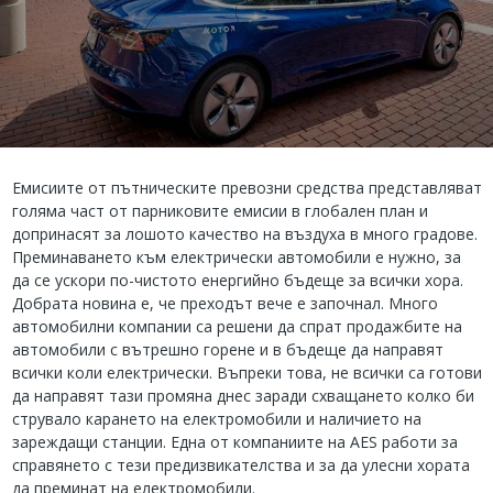
Емисиите от пътническите превозни средства представляват
голяма част от парниковите емисии в глобален план и
допринасят за лошото качество на въздуха в много градове.
Преминаването към електрически автомобили е нужно, за
да се ускори по-чистото енергийно бъдеще за всички хора.
Добрата новина е, че преходът вече е започнал. Много
автомобилни компании са решени да спрат продажбите на
автомобили с вътрешно горене и в бъдеще да направят
всички коли електрически. Въпреки това, не всички са готови
да направят тази промяна днес заради схващането колко би
струвало карането на електромобили и наличието на
зареждащи станции. Една от компаниите на AES работи за
справянето с тези предизвикателства и за да улесни хората
да преминат на електромобили.