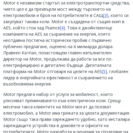
Motor е независим стартъп за електротранспортни средства,
чиято цел е да прехвърли мост между търсенето на
електромобили и броя на потребителите в САЩ
[3]
, които си
закупуват такива коли. Motor е създадена от същия екип в
AES, който стои зад Fluence
[4]
. Това е джойнтвенчър
компанията на AES за съхранение на енергия, която
неотдавна постигна исторически пробив с първично
публично предлагане, оценено на 6 милиарда долара.
Правеен Катпал, понастоящем главен изпълнителен
директор на Motor, продължава да работи за все по-
електрифицирано и дигитално бъдеще. Дигиталната
платформа на Motor отговаря на целите на AES
[5]
, глобален
лидер в енергийната ефективност и съхранението на
възобновяема енергия.
Motor предлага набор от услуги за мобилност, които
улесняват преминаването към електрически коли. Срещу
месечна такса клиентите на Motor могат да ползват
електромобил, а Motor има грижата за цялата документация.
Motor също така прави зареждането удобно, като инсталира
зареждащите устройства в домовете и офисите на
потребителите. Motor разработи и решения за споделяне на