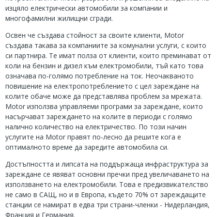
изцяло електрически автомобили за компании и
многофамилни жилищни сгради.
Освен че създава стойност за своите клиенти, Motor
създава такава за компаниите за комунални услуги, с които
си партнира. Те имат полза от клиенти, които преминават от
коли на бензин и дизел към електромобили, тъй като това
означава по-голямо потребление на ток. Неочакваното
повишение на електропотреблението с цел зареждане на
колите обаче може да представлява проблем за мрежата.
Motor използва управляеми програми за зареждане, които
насърчават зареждането на колите в периоди с голямо
налично количество на електричество. По този начин
услугите на Motor правят по-лесно да решите кога е
оптималното време да заредите автомобила си.
Достъпността и липсата на поддържаща инфраструктура за
зареждане се явяват основни пречки пред увеличаването на
използването на електромобили. Това е предизвикателство
не само в САЩ, но и в Европа, където 70% от зареждащите
станции се намират в едва три страни-членки - Нидерландия,
Франция и Германия.