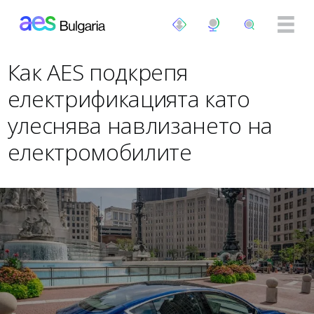
Премини към основното съдържание
Как AES подкрепя
електрификацията като
улеснява навлизането на
електромобилите