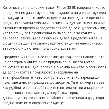
Като част от по-широкия пакет Fit for 55 ЕК направи няколко
предложения да стимулира изграждането на инфраструктура
и стандарти за автомобили, нужни за прехода към превозни
средства с нулеви емисии и по-чист въздух. До 2035 г. всички
пътнически превозни средства трябва да са с нулеви емисии,
което всъщност е равнозначно на забрана за колите и
вановете, движещи се с бензин и дизел. Предложенията на
ЕК целят също така зареждащите станции за електрически
автомобили да станат по-широко достъпни.
Предложенията на ЕК се стремят да подкрепят навлизането
на електромобилите с цел придвижване. Засега Motor
работи само в Индианополис. Но компании като Motor могат
да допринесат за по-доброто внедряване на
електромобилите, като осигурят достатъчно зареждащи
пунктове и лесен преход за шофьорите. Тя е пример за това
как удобните за потребителите и интелигентни инициативи
на частния сектор могат да задействат промяна, да
допринесат за постигане на обществените цели и да ускорят
заедно зеленото енергийно бъдеще.